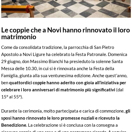
Le coppie che a Novi hanno rinnovato il loro
matrimonio
Come da consolidata tradizione, la parrocchia di San Pietro
Apostolo a Novi Ligure ha celebrato la Festa Patronale. Domenica
29 giugno, don Massimo Bianchi ha presieduto la solenne Santa
Messa delle 10.30, in cui si è rinnovata anche la Festa della
Famiglia, giunta alla sua ventunesima edizione. Anche quest’anno,
ben
quattordici coppie hanno aderito con gioia all’iniziativa per
celebrare i loro anniversari di matrimonio più significativi
(dal
15° al 55°).
Durante la cerimonia, molto partecipata e carica di commozione,
gli
sposi hanno rinnovato le loro promesse nuziali e ricevuto la
Benedizione
. La celebrazione si è conclusa con la consegna a
ciascuna coppia di una rosa e di una pergamena ricordo. A seguire,