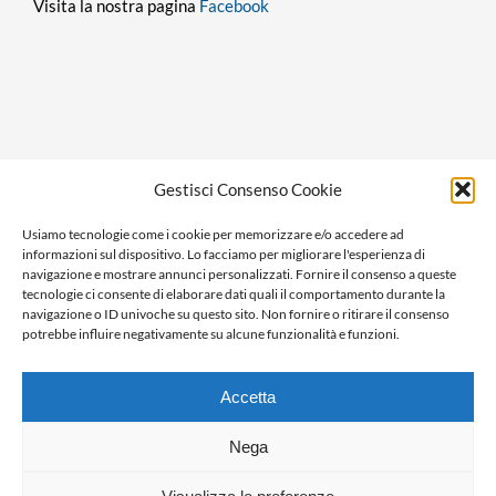
Visita la nostra pagina
Facebook
Privacy policy
Gestisci Consenso Cookie
Cookie policy
Usiamo tecnologie come i cookie per memorizzare e/o accedere ad
Ragione sociale: Panorama S.r.l.
informazioni sul dispositivo. Lo facciamo per migliorare l'esperienza di
C.F. / P.IVA: 01058470061
navigazione e mostrare annunci personalizzati. Fornire il consenso a queste
tecnologie ci consente di elaborare dati quali il comportamento durante la
N. REA: AL-138981
navigazione o ID univoche su questo sito. Non fornire o ritirare il consenso
Capitale Versato € 10.000,00
potrebbe influire negativamente su alcune funzionalità e funzioni.
Accetta
Nega