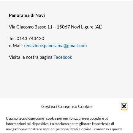
Panorama di Novi
Via Giacomo Basso 11 – 15067 Novi Ligure (AL)
Tel: 0143 743420
e-Mail:
redazione.panorama@gmail.com
Visita la nostra pagina
Facebook
Privacy policy
Gestisci Consenso Cookie
Cookie policy
Usiamo tecnologie come i cookie per memorizzare e/o accedere ad
Ragione sociale: Panorama S.r.l.
informazioni sul dispositivo. Lo facciamo per migliorare l'esperienza di
C.F. / P.IVA: 01058470061
navigazione e mostrare annunci personalizzati. Fornire il consenso a queste