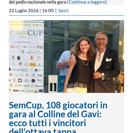
del podio nazionale nella gara
[Continua a leggere]
22 Luglio 2026 | 16:00
|
Sport
SemCup, 108 giocatori in gara al Colline
del Gavi: ecco tutti i vincitori dell’ottava
tappa
SemCup, 108 giocatori in
gara al Colline del Gavi:
ecco tutti i vincitori
dell’ottava tappa