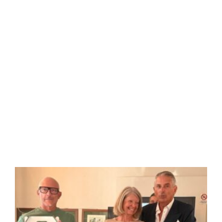
SemCup 2026, nona tappa da 116