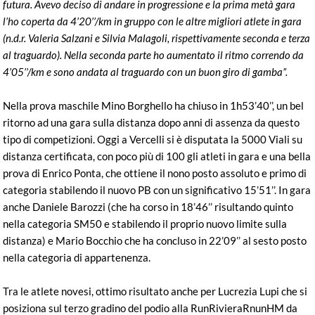
futura. Avevo deciso di andare in progressione e la prima metà gara
l’ho coperta da 4’20’’/km in gruppo con le altre migliori atlete in gara
(n.d.r. Valeria Salzani e Silvia Malagoli, rispettivamente seconda e terza
al traguardo). Nella seconda parte ho aumentato il ritmo correndo da
4’05’’/km e sono andata al traguardo con un buon giro di gamba”.
Nella prova maschile Mino Borghello ha chiuso in 1h53’40’’, un bel
ritorno ad una gara sulla distanza dopo anni di assenza da questo
tipo di competizioni. Oggi a Vercelli si è disputata la 5000 Viali su
distanza certificata, con poco più di 100 gli atleti in gara e una bella
prova di Enrico Ponta, che ottiene il nono posto assoluto e primo di
categoria stabilendo il nuovo PB con un significativo 15’51’’. In gara
anche Daniele Barozzi (che ha corso in 18’46’’ risultando quinto
nella categoria SM50 e stabilendo il proprio nuovo limite sulla
distanza) e Mario Bocchio che ha concluso in 22’09’’ al sesto posto
nella categoria di appartenenza.
Tra le atlete novesi, ottimo risultato anche per Lucrezia Lupi che si
posiziona sul terzo gradino del podio alla RunRivieraRnunHM da