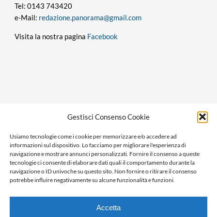
Tel: 0143 743420
e-Mail:
redazione.panorama@gmail.com
Visita la nostra pagina
Facebook
Privacy policy
Gestisci Consenso Cookie
Cookie policy
Usiamo tecnologie come i cookie per memorizzare e/o accedere ad
Ragione sociale: Panorama S.r.l.
informazioni sul dispositivo. Lo facciamo per migliorare l'esperienza di
C.F. / P.IVA: 01058470061
navigazione e mostrare annunci personalizzati. Fornire il consenso a queste
tecnologie ci consente di elaborare dati quali il comportamento durante la
N. REA: AL-138981
navigazione o ID univoche su questo sito. Non fornire o ritirare il consenso
Capitale Versato € 10.000,00
potrebbe influire negativamente su alcune funzionalità e funzioni.
Accetta