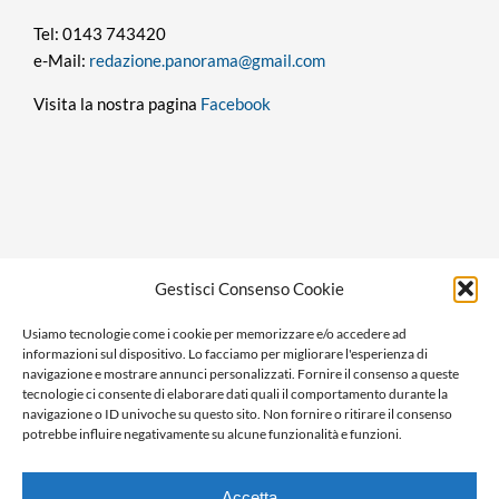
Tel: 0143 743420
e-Mail:
redazione.panorama@gmail.com
Visita la nostra pagina
Facebook
Privacy policy
Gestisci Consenso Cookie
Cookie policy
Usiamo tecnologie come i cookie per memorizzare e/o accedere ad
Ragione sociale: Panorama S.r.l.
informazioni sul dispositivo. Lo facciamo per migliorare l'esperienza di
C.F. / P.IVA: 01058470061
navigazione e mostrare annunci personalizzati. Fornire il consenso a queste
tecnologie ci consente di elaborare dati quali il comportamento durante la
N. REA: AL-138981
navigazione o ID univoche su questo sito. Non fornire o ritirare il consenso
Capitale Versato € 10.000,00
potrebbe influire negativamente su alcune funzionalità e funzioni.
Accetta