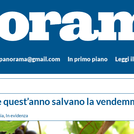
.panorama@gmail.com
In primo piano
Leggi i
e quest’anno salvano la vendemm
ia
,
In evidenza