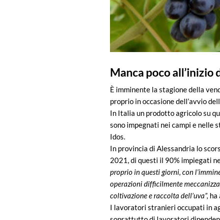
Manca poco all’inizio
È imminente la stagione della vend
proprio in occasione dell’avvio de
In Italia un prodotto agricolo su 
sono impegnati nei campi e nelle st
Idos.
In provincia di Alessandria lo scor
2021, di questi il 90% impiegati ne
proprio in questi giorni, con l’immin
operazioni difficilmente meccanizzab
coltivazione e raccolta dell’uva”,
ha 
I lavoratori stranieri occupati in 
soprattutto di lavoratori dipenden