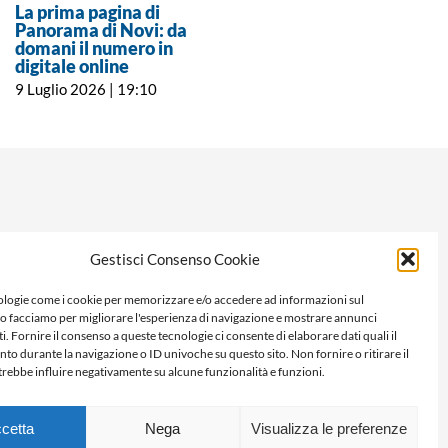
La prima pagina di
La prima pagina di
Panorama di Novi: da
Panorama di Novi: da
domani il numero in
domani il numero in
digitale online
digitale online
9 Luglio 2026 | 19:10
2 Luglio 2026 | 19:15
Gestisci Consenso Cookie
logie come i cookie per memorizzare e/o accedere ad informazioni sul
Lo facciamo per migliorare l'esperienza di navigazione e mostrare annunci
i. Fornire il consenso a queste tecnologie ci consente di elaborare dati quali il
 durante la navigazione o ID univoche su questo sito. Non fornire o ritirare il
rebbe influire negativamente su alcune funzionalità e funzioni.
cetta
Nega
Visualizza le preferenze