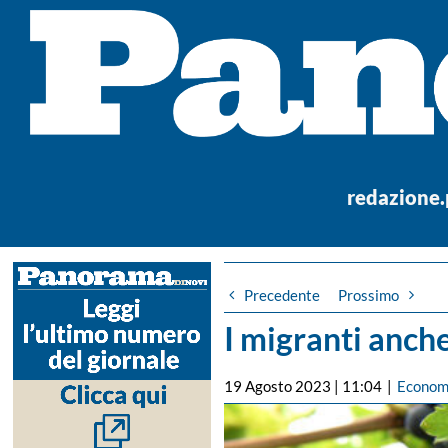
Salta
al
contenuto
redazione
Precedente
Prossimo
I migranti anch
19 Agosto 2023 | 11:04
|
Econom
Ingrandisci
immagine