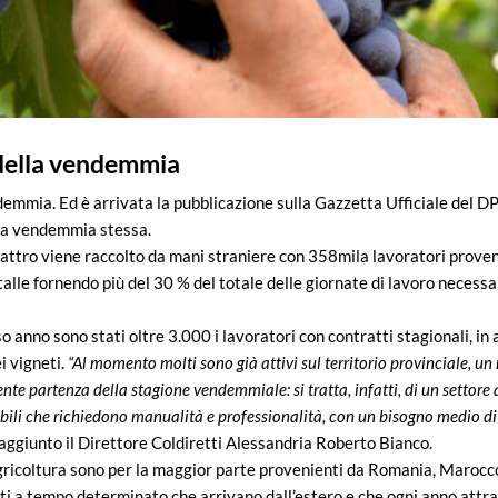
 della vendemmia
emmia. Ed è arrivata la pubblicazione sulla Gazzetta Ufficiale del DP
lla vendemmia stessa.
quattro viene raccolto da mani straniere con 358mila lavoratori prove
alle fornendo più del 30 % del totale delle giornate di lavoro necessa
so anno sono stati oltre 3.000 i lavoratori con contratti stagionali, i
i vigneti.
“Al momento molti sono già attivi sul territorio provinciale,
ente partenza della stagione vendemmiale: si tratta, infatti, di un settore
ili che richiedono manualità e professionalità, con un bisogno medio di 
aggiunto il Direttore Coldiretti Alessandria Roberto Bianco.
agricoltura sono per la maggior parte provenienti da Romania, Marocco,
ti a tempo determinato che arrivano dall’estero e che ogni anno attra