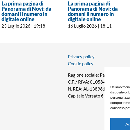
La prima pagina di
La prima pagina di
Panorama di Novi: da
Panorama di Novi: da
domani il numero in
domani il numero in
digitale online
digitale online
23 Luglio 2026 | 19:18
16 Luglio 2026 | 18:11
Privacy policy
Cookie policy
Ragione sociale: Panorama S.r.l.
C.F. / P.IVA: 01058470061
Usiamo tecno
N. REA: AL-138981
dispositivo. 
Capitale Versato € 10.000,00
personalizzat
comportamento
consenso pot
Ac