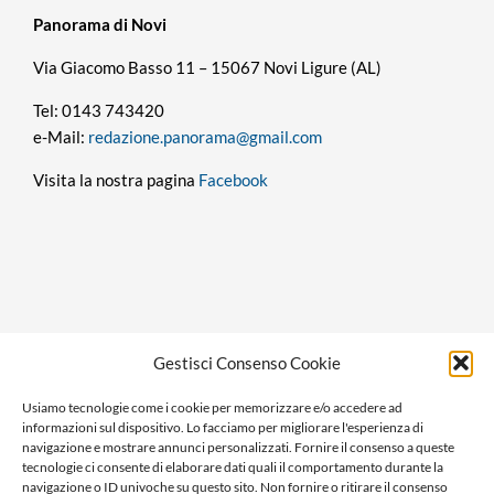
Panorama di Novi
Via Giacomo Basso 11 – 15067 Novi Ligure (AL)
Tel: 0143 743420
e-Mail:
redazione.panorama@gmail.com
Visita la nostra pagina
Facebook
Privacy policy
Gestisci Consenso Cookie
Cookie policy
Usiamo tecnologie come i cookie per memorizzare e/o accedere ad
Ragione sociale: Panorama S.r.l.
informazioni sul dispositivo. Lo facciamo per migliorare l'esperienza di
C.F. / P.IVA: 01058470061
navigazione e mostrare annunci personalizzati. Fornire il consenso a queste
tecnologie ci consente di elaborare dati quali il comportamento durante la
N. REA: AL-138981
navigazione o ID univoche su questo sito. Non fornire o ritirare il consenso