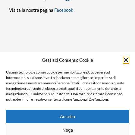
Visita la nostra pagina
Facebook
Privacy policy
Gestisci Consenso Cookie
Cookie policy
Usiamo tecnologie come i cookie per memorizzare e/o accedere ad
Ragione sociale: Panorama S.r.l.
informazioni sul dispositivo. Lo facciamo per migliorare l'esperienza di
C.F. / P.IVA: 01058470061
navigazione e mostrare annunci personalizzati. Fornire il consenso a queste
tecnologie ci consente di elaborare dati quali il comportamento durante la
N. REA: AL-138981
navigazione o ID univoche su questo sito. Non fornire o ritirare il consenso
Capitale Versato € 10.000,00
potrebbe influire negativamente su alcune funzionalità e funzioni.
Accetta
Nega