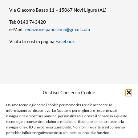
Via Giacomo Basso 11 – 15067 Novi Ligure (AL)
Tel: 0143 743420
e-Mail:
redazione.panorama@gmail.com
Visita la nostra pagina
Facebook
Privacy policy
Gestisci Consenso Cookie
Cookie policy
Usiamo tecnologie come i cookie per memorizzare e/o accedere ad
Ragione sociale: Panorama S.r.l.
informazioni sul dispositivo. Lo facciamo per migliorare l'esperienza di
C.F. / P.IVA: 01058470061
navigazione e mostrare annunci personalizzati. Fornire il consenso a queste
tecnologie ci consente di elaborare dati quali il comportamento durante la
N. REA: AL-138981
navigazione o ID univoche su questo sito. Non fornire o ritirare il consenso
Capitale Versato € 10.000,00
potrebbe influire negativamente su alcune funzionalità e funzioni.