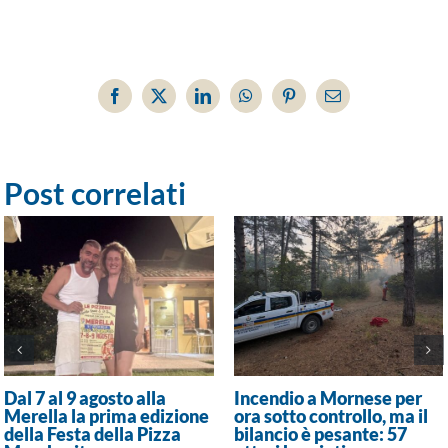
Facebook
X
LinkedIn
WhatsApp
Pinterest
Email
Post correlati
Dal 7 al 9 agosto alla
Incendio a Mornese per
Merella la prima edizione
ora sotto controllo, ma il
della Festa della Pizza
bilancio è pesante: 57