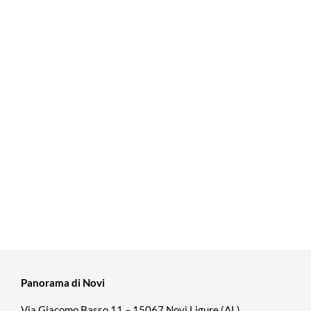
Panorama di Novi
Via Giacomo Basso 11 – 15067 Novi Ligure (AL)