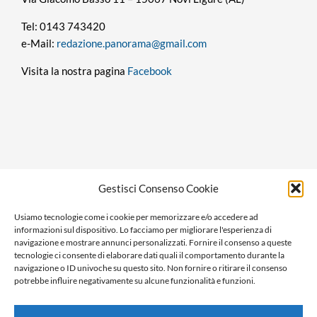
Tel: 0143 743420
e-Mail:
redazione.panorama@gmail.com
Visita la nostra pagina
Facebook
Privacy policy
Gestisci Consenso Cookie
Cookie policy
Usiamo tecnologie come i cookie per memorizzare e/o accedere ad
Ragione sociale: Panorama S.r.l.
informazioni sul dispositivo. Lo facciamo per migliorare l'esperienza di
C.F. / P.IVA: 01058470061
navigazione e mostrare annunci personalizzati. Fornire il consenso a queste
tecnologie ci consente di elaborare dati quali il comportamento durante la
N. REA: AL-138981
navigazione o ID univoche su questo sito. Non fornire o ritirare il consenso
Capitale Versato € 10.000,00
potrebbe influire negativamente su alcune funzionalità e funzioni.