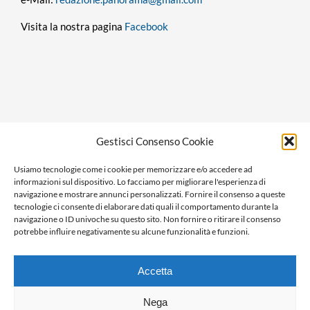
Visita la nostra pagina
Facebook
Privacy policy
Gestisci Consenso Cookie
Cookie policy
Usiamo tecnologie come i cookie per memorizzare e/o accedere ad
Ragione sociale: Panorama S.r.l.
informazioni sul dispositivo. Lo facciamo per migliorare l'esperienza di
C.F. / P.IVA: 01058470061
navigazione e mostrare annunci personalizzati. Fornire il consenso a queste
tecnologie ci consente di elaborare dati quali il comportamento durante la
N. REA: AL-138981
navigazione o ID univoche su questo sito. Non fornire o ritirare il consenso
Capitale Versato € 10.000,00
potrebbe influire negativamente su alcune funzionalità e funzioni.
Accetta
Nega