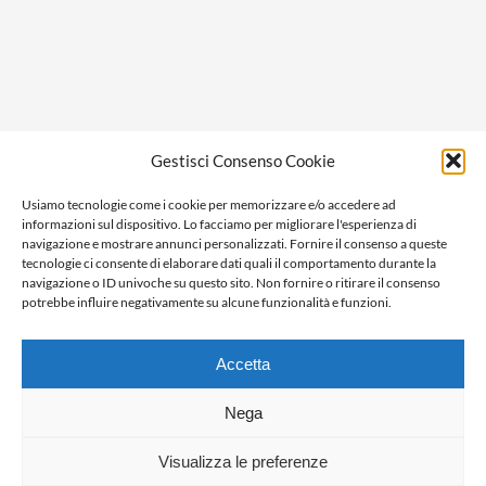
Privacy policy
Gestisci Consenso Cookie
Cookie policy
Usiamo tecnologie come i cookie per memorizzare e/o accedere ad
Ragione sociale: Panorama S.r.l.
informazioni sul dispositivo. Lo facciamo per migliorare l'esperienza di
C.F. / P.IVA: 01058470061
navigazione e mostrare annunci personalizzati. Fornire il consenso a queste
tecnologie ci consente di elaborare dati quali il comportamento durante la
N. REA: AL-138981
navigazione o ID univoche su questo sito. Non fornire o ritirare il consenso
Capitale Versato € 10.000,00
potrebbe influire negativamente su alcune funzionalità e funzioni.
Accetta
Nega
Visualizza le preferenze