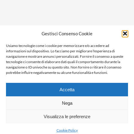
Privacy policy
Gestisci Consenso Cookie
Cookie policy
Usiamo tecnologie come i cookie per memorizzare e/o accedere ad
Ragione sociale: Panorama S.r.l.
informazioni sul dispositivo. Lo facciamo per migliorare l'esperienza di
C.F. / P.IVA: 01058470061
navigazione e mostrare annunci personalizzati. Fornire il consenso a queste
tecnologie ci consente di elaborare dati quali il comportamento durante la
N. REA: AL-138981
navigazione o ID univoche su questo sito. Non fornire o ritirare il consenso
Capitale Versato € 10.000,00
potrebbe influire negativamente su alcune funzionalità e funzioni.
Accetta
Nega
Visualizza le preferenze
Cookie Policy