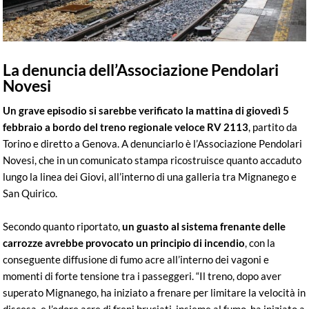
La denuncia dell’Associazione Pendolari
Novesi
Un grave episodio si sarebbe verificato la mattina di giovedì 5
febbraio a bordo del treno regionale veloce RV 2113
, partito da
Torino e diretto a Genova. A denunciarlo è l’Associazione Pendolari
Novesi, che in un comunicato stampa ricostruisce quanto accaduto
lungo la linea dei Giovi, all’interno di una galleria tra Mignanego e
San Quirico.
Secondo quanto riportato,
un guasto al sistema frenante delle
carrozze avrebbe provocato un principio di incendio
, con la
conseguente diffusione di fumo acre all’interno dei vagoni e
momenti di forte tensione tra i passeggeri. “Il treno, dopo aver
superato Mignanego, ha iniziato a frenare per limitare la velocità in
discesa, e l’odore acre di freni bruciati, insieme al fumo, ha iniziato a