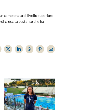
un campionato di livello superiore
o di crescita costante che ha
acebook
X
LinkedIn
WhatsApp
Pinterest
Email