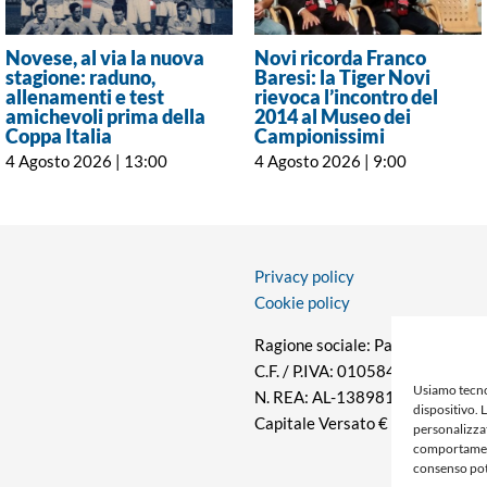
Novese, al via la nuova
Novi ricorda Franco
stagione: raduno,
Baresi: la Tiger Novi
allenamenti e test
rievoca l’incontro del
amichevoli prima della
2014 al Museo dei
Coppa Italia
Campionissimi
4 Agosto 2026 | 13:00
4 Agosto 2026 | 9:00
Privacy policy
Cookie policy
Ragione sociale: Panorama S.r.l.
C.F. / P.IVA: 01058470061
Usiamo tecno
N. REA: AL-138981
dispositivo. 
Capitale Versato € 10.000,00
personalizzat
comportamento
consenso pot