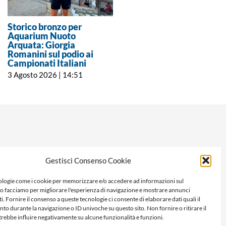
Storico bronzo per
Campionati Italiani
Aquarium Nuoto
Assoluti, Ludovica Cavo
Arquata: Giorgia
chiude sesta nella finale
Romanini sul podio ai
dei 400 ostacoli
Campionati Italiani
27 Luglio 2026 | 9:16
3 Agosto 2026 | 14:51
Gestisci Consenso Cookie
logie come i cookie per memorizzare e/o accedere ad informazioni sul
Lo facciamo per migliorare l'esperienza di navigazione e mostrare annunci
i. Fornire il consenso a queste tecnologie ci consente di elaborare dati quali il
 durante la navigazione o ID univoche su questo sito. Non fornire o ritirare il
rebbe influire negativamente su alcune funzionalità e funzioni.