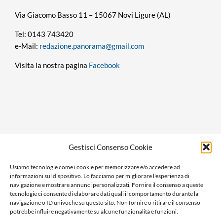
Via Giacomo Basso 11 – 15067 Novi Ligure (AL)
Tel: 0143 743420
e-Mail:
redazione.panorama@gmail.com
Visita la nostra pagina
Facebook
Privacy policy
Gestisci Consenso Cookie
Cookie policy
Usiamo tecnologie come i cookie per memorizzare e/o accedere ad
Ragione sociale: Panorama S.r.l.
informazioni sul dispositivo. Lo facciamo per migliorare l'esperienza di
C.F. / P.IVA: 01058470061
navigazione e mostrare annunci personalizzati. Fornire il consenso a queste
tecnologie ci consente di elaborare dati quali il comportamento durante la
N. REA: AL-138981
navigazione o ID univoche su questo sito. Non fornire o ritirare il consenso
Capitale Versato € 10.000,00
potrebbe influire negativamente su alcune funzionalità e funzioni.