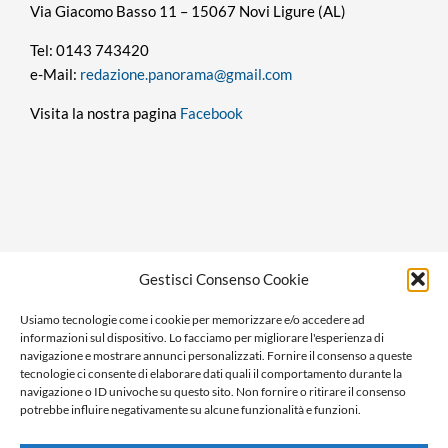
Via Giacomo Basso 11 – 15067 Novi Ligure (AL)
Tel: 0143 743420
e-Mail:
redazione.panorama@gmail.com
Visita la nostra pagina
Facebook
Privacy policy
Gestisci Consenso Cookie
Cookie policy
Usiamo tecnologie come i cookie per memorizzare e/o accedere ad
Ragione sociale: Panorama S.r.l.
informazioni sul dispositivo. Lo facciamo per migliorare l'esperienza di
C.F. / P.IVA: 01058470061
navigazione e mostrare annunci personalizzati. Fornire il consenso a queste
tecnologie ci consente di elaborare dati quali il comportamento durante la
N. REA: AL-138981
navigazione o ID univoche su questo sito. Non fornire o ritirare il consenso
Capitale Versato € 10.000,00
potrebbe influire negativamente su alcune funzionalità e funzioni.