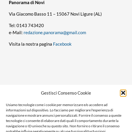
Panorama di Novi
Via Giacomo Basso 11 – 15067 Novi Ligure (AL)
Tel: 0143 743420
e-Mail:
redazione.panorama@gmail.com
Visita la nostra pagina
Facebook
Privacy policy
Gestisci Consenso Cookie
Cookie policy
Usiamo tecnologie come i cookie per memorizzare e/o accedere ad
Ragione sociale: Panorama S.r.l.
informazioni sul dispositivo. Lo facciamo per migliorare l'esperienza di
C.F. / P.IVA: 01058470061
navigazione e mostrare annunci personalizzati. Fornire il consenso a queste
tecnologie ci consente di elaborare dati quali il comportamento durante la
N. REA: AL-138981
navigazione o ID univoche su questo sito. Non fornire o ritirare il consenso
Capitale Versato € 10.000,00
potrebbe influire negativamente su alcune funzionalità e funzioni.