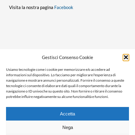
Visita la nostra pagina
Facebook
Privacy policy
Gestisci Consenso Cookie
Cookie policy
Usiamo tecnologie come i cookie per memorizzare e/o accedere ad
Ragione sociale: Panorama S.r.l.
informazioni sul dispositivo. Lo facciamo per migliorare l'esperienza di
C.F. / P.IVA: 01058470061
navigazione e mostrare annunci personalizzati. Fornire il consenso a queste
tecnologie ci consente di elaborare dati quali il comportamento durante la
N. REA: AL-138981
navigazione o ID univoche su questo sito. Non fornire o ritirare il consenso
Capitale Versato € 10.000,00
potrebbe influire negativamente su alcune funzionalità e funzioni.
Accetta
Nega