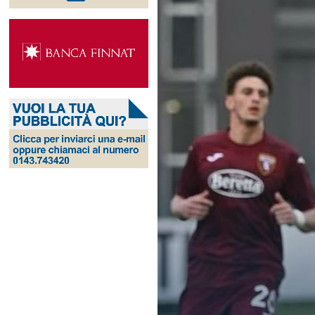
Ingrandisci
immagine