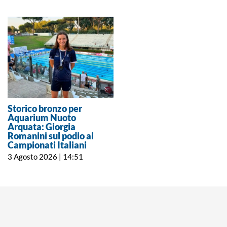
Storico bronzo per
Campionati Italiani
Aquarium Nuoto
Assoluti, Ludovica Cavo
Arquata: Giorgia
chiude sesta nella finale
Romanini sul podio ai
dei 400 ostacoli
Campionati Italiani
27 Luglio 2026 | 9:16
3 Agosto 2026 | 14:51