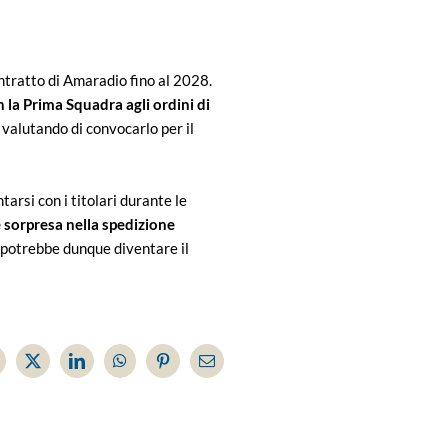
ntratto di Amaradio fino al 2028.
n la Prima Squadra agli ordini di
a valutando di convocarlo per il
arsi con i titolari durante le
 sorpresa nella spedizione
, potrebbe dunque diventare il
acebook
X
LinkedIn
WhatsApp
Pinterest
Email