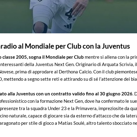
radio al Mondiale per Club con la Juventus
 classe 2005, sogna il Mondiale per Club
mentre si allena con la p
interessanti della Juventus Next Gen. Originario di Arquata Scrivia, i
 Novese, prima di approdare al Derthona Calcio. Con il club piemonte
, mettendo a segno sette reti e attirando su di sé l’attenzione dei bi
ato alla Juventus con un contratto valido fino al 30 giugno 2026
. 
ofessionistico con la formazione Next Gen, dove ha confermato le sue 
presenze tra la squadra Under 23 e la Primavera, impreziosite da quat
cino naturale, capace di giocare sia da esterno d’attacco che da latera
paragonato per stile di gioco a Matías Soulé, altro talento sbocciato 