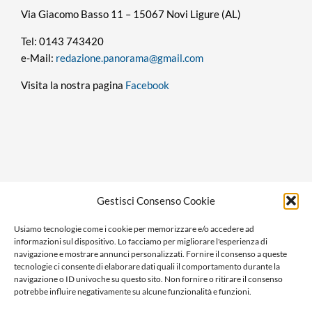
Via Giacomo Basso 11 – 15067 Novi Ligure (AL)
Tel: 0143 743420
e-Mail:
redazione.panorama@gmail.com
Visita la nostra pagina
Facebook
Privacy policy
Gestisci Consenso Cookie
Cookie policy
Usiamo tecnologie come i cookie per memorizzare e/o accedere ad
Ragione sociale: Panorama S.r.l.
informazioni sul dispositivo. Lo facciamo per migliorare l'esperienza di
C.F. / P.IVA: 01058470061
navigazione e mostrare annunci personalizzati. Fornire il consenso a queste
tecnologie ci consente di elaborare dati quali il comportamento durante la
N. REA: AL-138981
navigazione o ID univoche su questo sito. Non fornire o ritirare il consenso
Capitale Versato € 10.000,00
potrebbe influire negativamente su alcune funzionalità e funzioni.