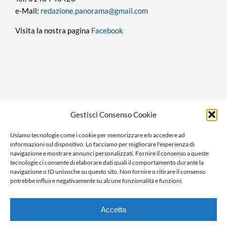
e-Mail:
redazione.panorama@gmail.com
Visita la nostra pagina
Facebook
Privacy policy
Gestisci Consenso Cookie
Cookie policy
Usiamo tecnologie come i cookie per memorizzare e/o accedere ad
Ragione sociale: Panorama S.r.l.
informazioni sul dispositivo. Lo facciamo per migliorare l'esperienza di
C.F. / P.IVA: 01058470061
navigazione e mostrare annunci personalizzati. Fornire il consenso a queste
tecnologie ci consente di elaborare dati quali il comportamento durante la
N. REA: AL-138981
navigazione o ID univoche su questo sito. Non fornire o ritirare il consenso
Capitale Versato € 10.000,00
potrebbe influire negativamente su alcune funzionalità e funzioni.
Accetta