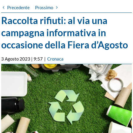
Precedente
Prossimo
Raccolta rifiuti: al via una
campagna informativa in
occasione della Fiera d’Agosto
3 Agosto 2023 | 9:57
|
Cronaca
Ingrandisci
immagine