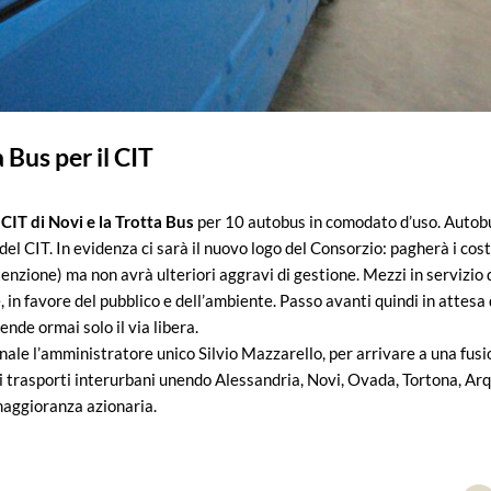
a Bus per il CIT
 CIT di Novi e la Trotta Bus
per 10 autobus in comodato d’uso. Autobu
del CIT. In evidenza ci sarà il nuovo logo del Consorzio: pagherà i cost
nzione) ma non avrà ulteriori aggravi di gestione. Mezzi in servizio
e, in favore del pubblico e dell’ambiente. Passo avanti quindi in attesa
tende ormai solo il via libera.
inale l’amministratore unico Silvio Mazzarello, per arrivare a una fus
 trasporti interurbani unendo Alessandria, Novi, Ovada, Tortona, Arqu
maggioranza azionaria.