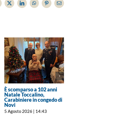
acebook
X
LinkedIn
WhatsApp
Pinterest
Email
È scomparso a 102 anni
Crisi idrica a Cabella e
Natale Toccalino,
Cosola: stop notturno
Carabiniere in congedo di
all’acqua e invito a
Novi
evitare gli sprechi
5 Agosto 2026 | 14:43
5 Agosto 2026 | 11:00