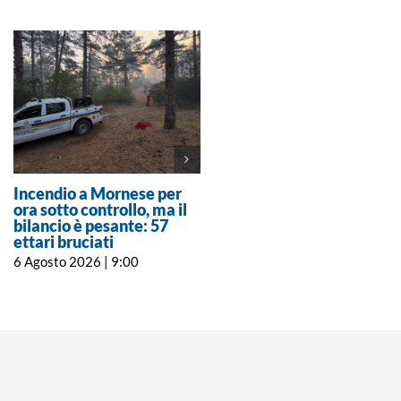
Incendio a Mornese per
È scomparso a 102 anni
ora sotto controllo, ma il
Natale Toccalino,
bilancio è pesante: 57
Carabiniere in congedo di
ettari bruciati
Novi
6 Agosto 2026 | 9:00
5 Agosto 2026 | 14:43