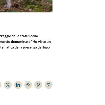
oraggio dello status della
amento denominate “Ho visto un
la tematica della presenza del lupo
acebook
X
LinkedIn
WhatsApp
Pinterest
Email