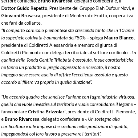
settore corilicolo,
Bruno Rivarossa
, delegato confederale, il
Dottor Guido Repetto
, Presidente del Gruppo Elah Dufour Novi, e
Giovanni Brusasca,
presidente di Monferrato Frutta, cooperativa
che farà da collante.
“Il comparto corilicolo piemontese sta crescendo tanto che in 10 anni
la superficie coltivata è aumentata dell’80%
– spiega
Mauro Bianco
,
presidente di Coldiretti Alessandria e membro di giunta di
Coldiretti Piemonte con delega territoriale al settore corilicolo -.
La
qualità della Tonda Gentile Trilobata è assoluta, le sue caratteristiche
ne fanno un prodotto di pregio apprezzato e ricercato, il nostro
impegno deve essere quello di offrire l’eccellenza assoluta e questo
accordo di filiera va proprio in quella direzione”.
“Un accordo quadro che sancisce l’unione con l’agroindustria virtuosa,
quella che vuole investire sul territorio e vuole consolidarne il legame
–
fanno notare
Cristina Brizzolari
, presidente di Coldiretti Piemonte,
e
Bruno Rivarossa
, delegato confederale -.
Un sostegno alla
corilicoltura e alle imprese che credono nelle produzioni di qualità,
impegnandosi col loro lavoro a preservare i territori”.