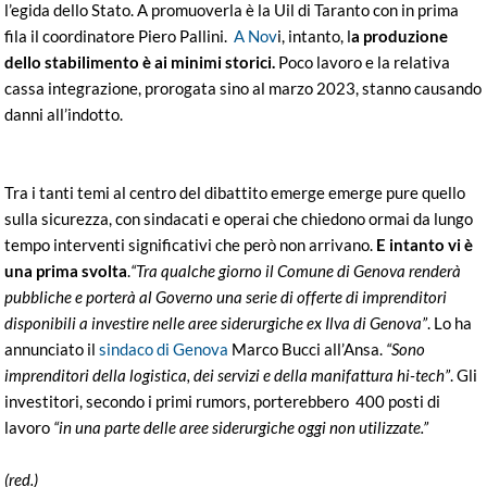
l’egida dello Stato. A promuoverla è la Uil di Taranto con in prima
fila il coordinatore Piero Pallini.
A Nov
i, intanto, l
a produzione
dello stabilimento è ai minimi storici.
Poco lavoro e la relativa
cassa integrazione, prorogata sino al marzo 2023, stanno causando
danni all’indotto.
Tra i tanti temi al centro del dibattito emerge emerge pure quello
sulla sicurezza, con sindacati e operai che chiedono ormai da lungo
tempo interventi significativi che però non arrivano.
E intanto vi è
una prima svolta
.
“Tra qualche giorno il Comune di Genova renderà
pubbliche e porterà al Governo una serie di offerte di imprenditori
disponibili a investire nelle aree siderurgiche ex Ilva di Genova”
. Lo ha
annunciato il
sindaco di Genova
Marco Bucci all’Ansa.
“Sono
imprenditori della logistica, dei servizi e della manifattura hi-tech”
. Gli
investitori, secondo i primi rumors, porterebbero 400 posti di
lavoro
“in una parte delle aree siderurgiche oggi non utilizzate.”
(red.)