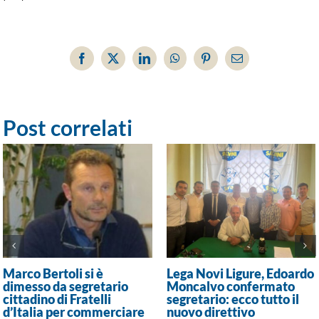
Facebook
X
LinkedIn
WhatsApp
Pinterest
Email
Post correlati
Marco Bertoli si è
Lega Novi Ligure, Edoardo
dimesso da segretario
Moncalvo confermato
cittadino di Fratelli
segretario: ecco tutto il
d’Italia per commerciare
nuovo direttivo