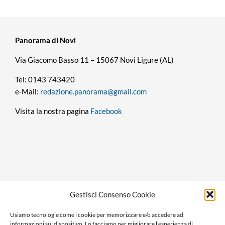
Panorama di Novi
Via Giacomo Basso 11 – 15067 Novi Ligure (AL)
Tel: 0143 743420
e-Mail:
redazione.panorama@gmail.com
Visita la nostra pagina
Facebook
Privacy policy
Gestisci Consenso Cookie
Cookie policy
Usiamo tecnologie come i cookie per memorizzare e/o accedere ad
Ragione sociale: Panorama S.r.l.
informazioni sul dispositivo. Lo facciamo per migliorare l'esperienza di