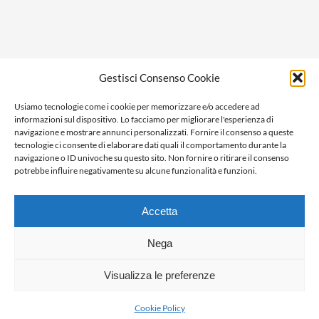
Privacy policy
Gestisci Consenso Cookie
Cookie policy
Usiamo tecnologie come i cookie per memorizzare e/o accedere ad
Ragione sociale: Panorama S.r.l.
informazioni sul dispositivo. Lo facciamo per migliorare l'esperienza di
C.F. / P.IVA: 01058470061
navigazione e mostrare annunci personalizzati. Fornire il consenso a queste
tecnologie ci consente di elaborare dati quali il comportamento durante la
N. REA: AL-138981
navigazione o ID univoche su questo sito. Non fornire o ritirare il consenso
Capitale Versato € 10.000,00
potrebbe influire negativamente su alcune funzionalità e funzioni.
Accetta
Nega
Visualizza le preferenze
Cookie Policy