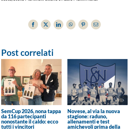
Facebook
X
LinkedIn
WhatsApp
Pinterest
Email
Post correlati
SemCup 2026, nona tappa
Novese, al via la nuova
da 116 partecipanti
stagione: raduno,
nonostante il caldo: ecco
allenamenti e test
tutti i vincitori
amichevoli prima della