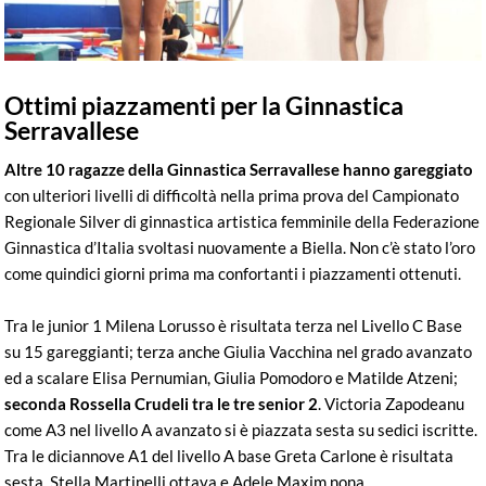
Ottimi piazzamenti per la Ginnastica
Serravallese
Altre 10 ragazze della Ginnastica Serravallese hanno gareggiato
con ulteriori livelli di difficoltà nella prima prova del Campionato
Regionale Silver di ginnastica artistica femminile della Federazione
Ginnastica d’Italia svoltasi nuovamente a Biella. Non c’è stato l’oro
come quindici giorni prima ma confortanti i piazzamenti ottenuti.
Tra le junior 1 Milena Lorusso è risultata terza nel Livello C Base
su 15 gareggianti; terza anche Giulia Vacchina nel grado avanzato
ed a scalare Elisa Pernumian, Giulia Pomodoro e Matilde Atzeni;
seconda Rossella Crudeli tra le tre senior 2
. Victoria Zapodeanu
come A3 nel livello A avanzato si è piazzata sesta su sedici iscritte.
Tra le diciannove A1 del livello A base Greta Carlone è risultata
sesta, Stella Martinelli ottava e Adele Maxim nona.