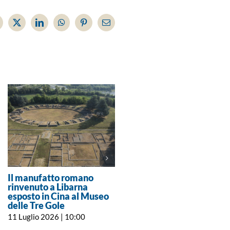
acebook
X
LinkedIn
WhatsApp
Pinterest
Email
Il manufatto romano
Cinema e territorio: Novi
rinvenuto a Libarna
Arquata e Gavi nella
esposto in Cina al Museo
banca dati delle location
delle Tre Gole
per la Film Commission
11 Luglio 2026 | 10:00
10 Luglio 2026 | 17:00