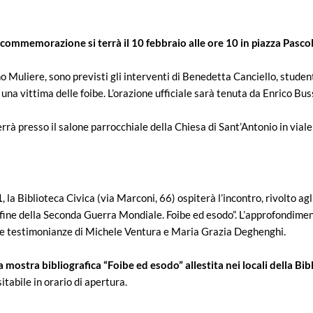
 commemorazione si terrà il 10 febbraio alle ore 10 in piazza Pascol
o Muliere, sono previsti gli interventi di Benedetta Canciello, studen
na vittima delle foibe. L’orazione ufficiale sarà tenuta da Enrico Bu
errà presso il salone parrocchiale della Chiesa di Sant’Antonio in via
1
, la Biblioteca Civica (via Marconi, 66) ospiterà l’incontro, rivolto agl
a fine della Seconda Guerra Mondiale. Foibe ed esodo”. L’approfondimen
 le testimonianze di Michele Ventura e Maria Grazia Deghenghi.
a mostra bibliografica “Foibe ed esodo” allestita nei locali della Bib
itabile in orario di apertura.