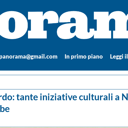
.panorama@gmail.com
In primo piano
Leggi i
do: tante iniziative culturali a N
ibe
a