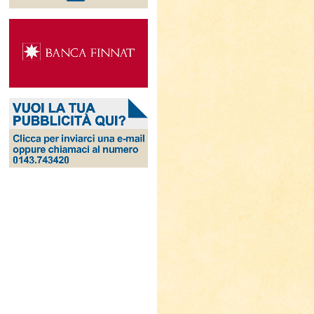
Ingrandisci
immagine