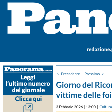
Salta
al
contenuto
redazione
Precedente
Prossimo
Giorno del Ricor
vittime delle fo
3 Febbraio 2026 | 13:00
|
Cultur