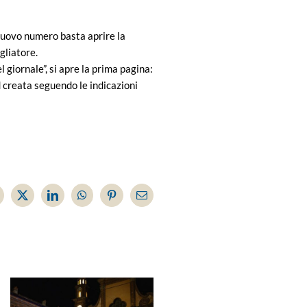
 nuovo numero basta aprire la
gliatore.
giornale”, si apre la prima pagina:
d creata seguendo le indicazioni
acebook
X
LinkedIn
WhatsApp
Pinterest
Email