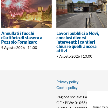
Annullati i fuochi
Lavori pubblici a Novi,
d’artificio di stasera a
conclusi diversi
Pozzolo Formigaro
interventi: i cantieri
chiusi e quelli ancora
9 Agosto 2026 | 11:00
attivi
7 Agosto 2026 | 10:00
Privacy policy
Cookie policy
Ragione sociale: Panorama S.r.l.
C.F. / P.IVA: 01058470061
Usiamo tecno