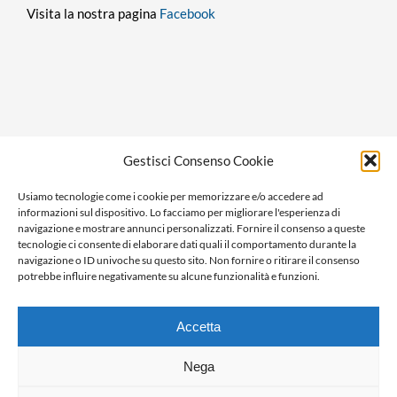
Visita la nostra pagina
Facebook
Privacy policy
Gestisci Consenso Cookie
Cookie policy
Usiamo tecnologie come i cookie per memorizzare e/o accedere ad
Ragione sociale: Panorama S.r.l.
informazioni sul dispositivo. Lo facciamo per migliorare l'esperienza di
C.F. / P.IVA: 01058470061
navigazione e mostrare annunci personalizzati. Fornire il consenso a queste
tecnologie ci consente di elaborare dati quali il comportamento durante la
N. REA: AL-138981
navigazione o ID univoche su questo sito. Non fornire o ritirare il consenso
Capitale Versato € 10.000,00
potrebbe influire negativamente su alcune funzionalità e funzioni.
Accetta
Nega