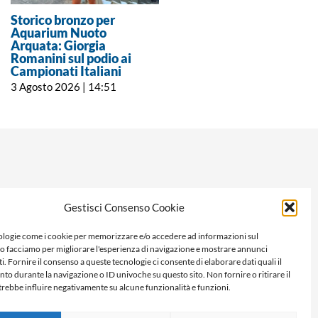
Storico bronzo per
Campionati Italiani
Aquarium Nuoto
Assoluti, Ludovica Cavo
Arquata: Giorgia
chiude sesta nella finale
Romanini sul podio ai
dei 400 ostacoli
Campionati Italiani
27 Luglio 2026 | 9:16
3 Agosto 2026 | 14:51
Gestisci Consenso Cookie
logie come i cookie per memorizzare e/o accedere ad informazioni sul
Lo facciamo per migliorare l'esperienza di navigazione e mostrare annunci
i. Fornire il consenso a queste tecnologie ci consente di elaborare dati quali il
 durante la navigazione o ID univoche su questo sito. Non fornire o ritirare il
rebbe influire negativamente su alcune funzionalità e funzioni.