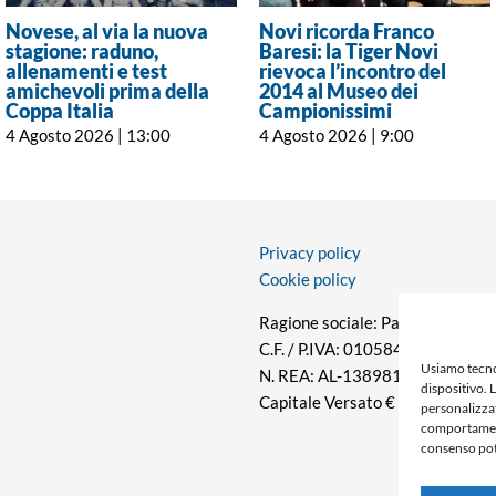
Novese, al via la nuova
Novi ricorda Franco
stagione: raduno,
Baresi: la Tiger Novi
allenamenti e test
rievoca l’incontro del
amichevoli prima della
2014 al Museo dei
Coppa Italia
Campionissimi
4 Agosto 2026 | 13:00
4 Agosto 2026 | 9:00
Privacy policy
Cookie policy
Ragione sociale: Panorama S.r.l.
C.F. / P.IVA: 01058470061
Usiamo tecno
N. REA: AL-138981
dispositivo. 
Capitale Versato € 10.000,00
personalizzat
comportamento
consenso pot