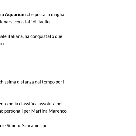
cina Aquarium
che porta la maglia
narsi con staff di livello
nale italiana, ha conquistato due
no.
hissima distanza dal tempo per i
to nella classifica assoluta nel
rono personali per Martina Marenco,
to e Simone Scaramel, per