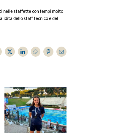
ti nelle staffette con tempi molto
lidità dello staff tecnico e del
acebook
X
LinkedIn
WhatsApp
Pinterest
Email