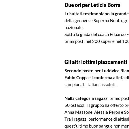
Due ori per Letizia Borra
I risultati testimoniano la grand
della genovese Superba Nuoto, graz
nazionale.
Sotto la guida del coach Edoardo F
primi posti nel 200 super e nel 10
Gli altri ottimi piazzamenti
Secondo posto per Ludovica Bian
Fabio Coppa si conferma atleta di
campionati italiani assoluti.
Nella categoria ragazzi
primo post
50 ostacoli. Il gruppo ha offerto 
Anna Massone, Alessia Peron e Sof
Tra i ragazzi performance di altis
quest’ultimo buon sangue non men