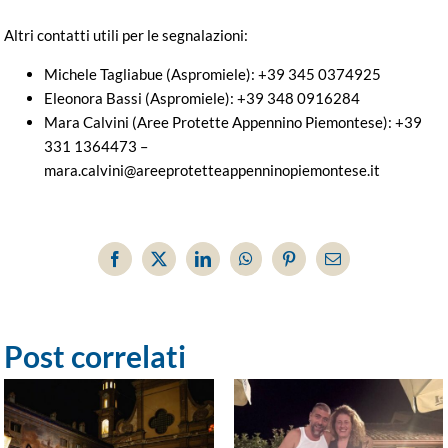
Altri contatti utili per le segnalazioni:
Michele Tagliabue (Aspromiele): +39 345 0374925
Eleonora Bassi (Aspromiele): +39 348 0916284
Mara Calvini (Aree Protette Appennino Piemontese): +39
331 1364473 –
mara.calvini@areeprotetteappenninopiemontese.it
Facebook
X
LinkedIn
WhatsApp
Pinterest
Email
Post correlati