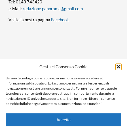
Tel: 0143 743420
e-Mail:
redazione.panorama@gmail.com
Visita la nostra pagina
Facebook
Privacy policy
Gestisci Consenso Cookie
Cookie policy
Usiamo tecnologie come i cookie per memorizzare e/o accedere ad
Ragione sociale: Panorama S.r.l.
informazioni sul dispositivo. Lo facciamo per migliorare l'esperienza di
C.F. / P.IVA: 01058470061
navigazione e mostrare annunci personalizzati. Fornire il consenso a queste
tecnologie ci consente di elaborare dati quali il comportamento durante la
N. REA: AL-138981
navigazione o ID univoche su questo sito. Non fornire o ritirare il consenso
Capitale Versato € 10.000,00
potrebbe influire negativamente su alcune funzionalità e funzioni.
Accetta