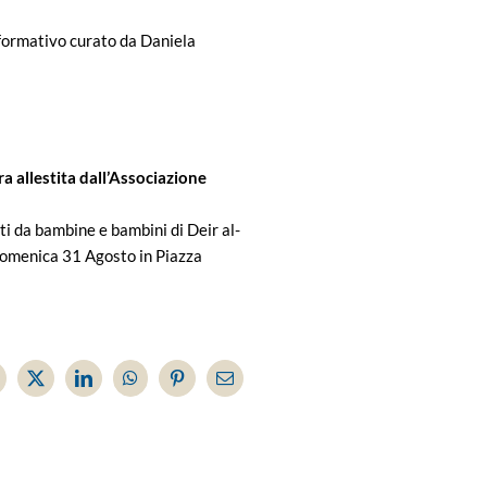
rformativo curato da Daniela
a allestita dall’Associazione
ti da bambine e bambini di Deir al-
à Domenica 31 Agosto in Piazza
acebook
X
LinkedIn
WhatsApp
Pinterest
Email