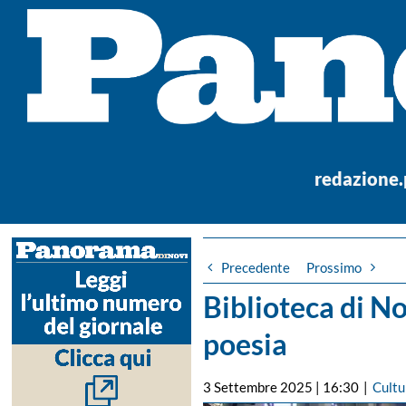
Salta
al
contenuto
redazione
Precedente
Prossimo
Biblioteca di N
poesia
3 Settembre 2025 | 16:30
|
Cultu