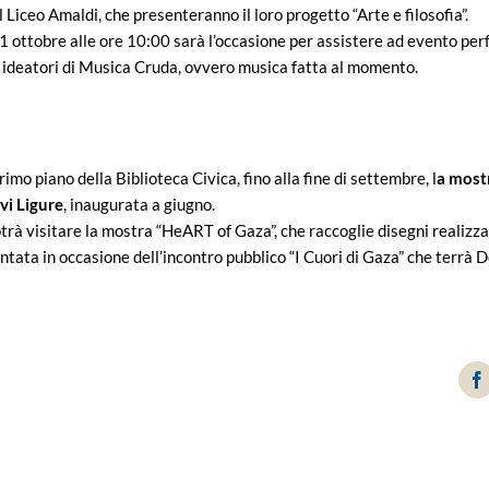
l Liceo Amaldi, che presenteranno il loro progetto “Arte e filosofia”.
1 ottobre alle ore 10:00 sarà l’occasione per assistere ad evento pe
ideatori di Musica Cruda, ovvero musica fatta al momento.
rimo piano della Biblioteca Civica, fino alla fine di settembre, l
a mostr
vi Ligure
, inaugurata a giugno.
otrà visitare la mostra “HeART of Gaza”, che raccoglie disegni realizza
sentata in occasione dell’incontro pubblico “I Cuori di Gaza” che terr
F