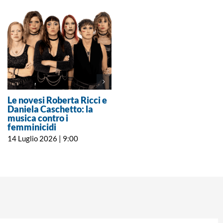
Le novesi Roberta Ricci e
Il manufatto romano
Daniela Caschetto: la
rinvenuto a Libarna
musica contro i
esposto in Cina al Museo
femminicidi
delle Tre Gole
14 Luglio 2026 | 9:00
11 Luglio 2026 | 10:00