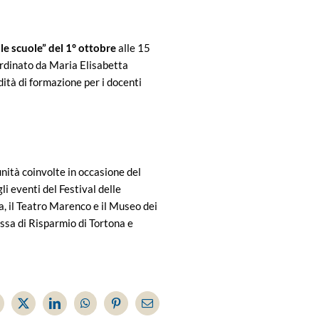
le scuole” del 1° ottobre
alle 15
ordinato da Maria Elisabetta
dità di formazione per i docenti
nità coinvolte in occasione del
gli eventi del Festival delle
ca, il Teatro Marenco e il Museo dei
ssa di Risparmio di Tortona e
acebook
X
LinkedIn
WhatsApp
Pinterest
Email