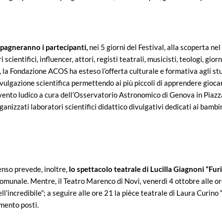
pagneranno i partecipanti,
nei 5 giorni del Festival, alla scoperta nel
 scientifici, influencer, attori, registi teatrali, musicisti, teologi, gior
, la Fondazione ACOS ha esteso l’offerta culturale e formativa agli st
ivulgazione scientifica permettendo ai più piccoli di apprendere gioca
 evento ludico a cura dell’Osservatorio Astronomico di Genova in Piaz
ganizzati laboratori scientifici didattico divulgativi dedicati ai bambi
nso prevede, inoltre,
lo spettacolo teatrale di Lucilla Giagnoni “Fu
omunale. Mentre, il Teatro Marenco di Novi, venerdì 4 ottobre alle ore
l’incredibile”; a seguire alle ore 21 la pièce teatrale di Laura Curino 
imento posti.