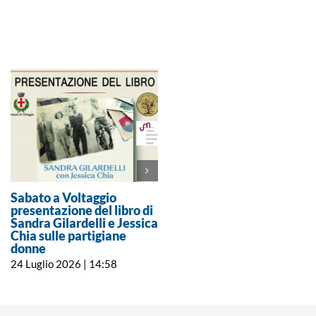
Sabato a Voltaggio
Le novesi Roberta Ricci e
presentazione del libro di
Daniela Caschetto: la
Sandra Gilardelli e Jessica
musica contro i
Chia sulle partigiane
femminicidi
donne
14 Luglio 2026 | 9:00
24 Luglio 2026 | 14:58