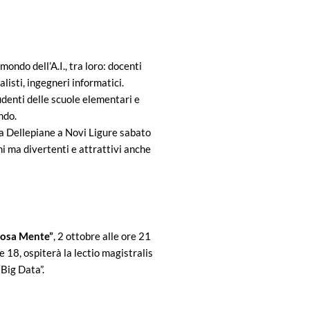
 mondo dell’A.I., tra loro: docenti
nalisti, ingegneri informatici.
udenti delle scuole elementari e
ndo.
za Dellepiane a Novi Ligure sabato
ni ma divertenti e attrattivi anche
riosa Mente”
, 2 ottobre alle ore 21
 18, ospiterà la lectio magistralis
“Big Data”.