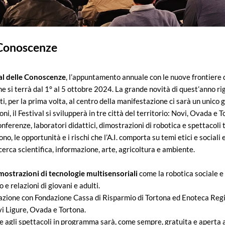
e Conoscenze
val delle Conoscenze
, l’appuntamento annuale con le nuove frontiere 
 si terrà dal 1° al 5 ottobre 2024. La grande novità di quest’anno ri
, per la prima volta, al centro della manifestazione ci sarà un unico 
oni, il Festival si svilupperà in tre città del territorio: Novi, Ovada e T
conferenze, laboratori didattici, dimostrazioni di robotica e spettacoli 
, le opportunità e i rischi che l’A.I. comporta su temi etici e sociali e
icerca scientifica, informazione, arte, agricoltura e ambiente.
mostrazioni di tecnologie multisensoriali
come la robotica sociale e
 e relazioni di giovani e adulti.
borazione con Fondazione Cassa di Risparmio di Tortona ed Enoteca Re
vi Ligure, Ovada e Tortona.
e agli spettacoli in programma sarà, come sempre, gratuita e aperta a