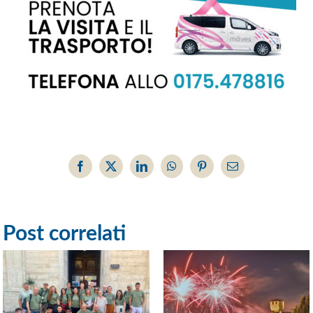
Facebook
X
LinkedIn
WhatsApp
Pinterest
Email
Post correlati