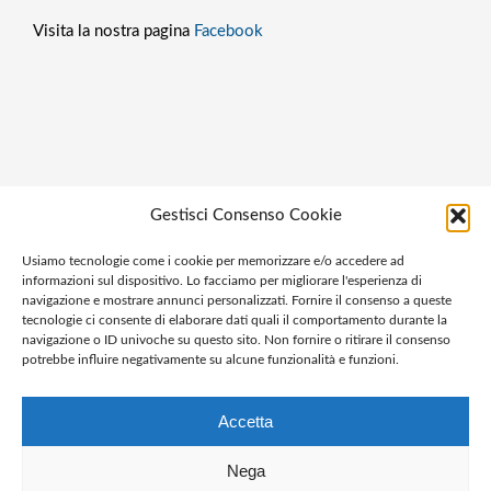
Visita la nostra pagina
Facebook
Privacy policy
Gestisci Consenso Cookie
Cookie policy
Usiamo tecnologie come i cookie per memorizzare e/o accedere ad
Ragione sociale: Panorama S.r.l.
informazioni sul dispositivo. Lo facciamo per migliorare l'esperienza di
C.F. / P.IVA: 01058470061
navigazione e mostrare annunci personalizzati. Fornire il consenso a queste
N. REA: AL-138981
tecnologie ci consente di elaborare dati quali il comportamento durante la
navigazione o ID univoche su questo sito. Non fornire o ritirare il consenso
Capitale Versato € 10.000,00
potrebbe influire negativamente su alcune funzionalità e funzioni.
Accetta
Nega