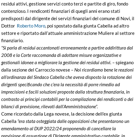
residui attivi, gestione servizi conto terzi e partite di giro, fondo
contenzioso. I rendiconti finanziari di quegli anni erano stati
predisposti dal dirigente dei servizi finanziari del comune di Novi, il
Dottor
Roberto Moro
, poi spostato dalla giunta Cabella ad altro
settore e riportato dall’attuale amministrazione Muliere al settore
finanziario.
“Si parla di residui accantonati erroneamente a partire addirittura dal
2008 e la Corte raccomanda di adottare misure organizzative e
gestionali idonee a migliorare la gestione dei residui attivi.
– spiegano
dalla sezione del Carroccio novese –
Noi ricordiamo bene le reazioni
all’ordinanza del Sindaco Cabella che aveva disposto la rotazione dei
dirigenti specificando che c’era la necessità di porre rimedio ad
imprecisioni e facili soluzioni proposte dalla struttura finanziaria, in
contrasto ai principi contabili per la compilazione dei rendiconti o dei
bilanci di previsione, rilevati dall’Amministrazione”.
Come ricordato dalla Lega novese, la decisione dell’ex giunta
Cabella
“era stata osteggiata dalle opposizioni che presentarono un
emendamento al DUP 2022/24 proponendo di cancellare la
previsione di assunzione di Dirigente amministrativo contabile, in