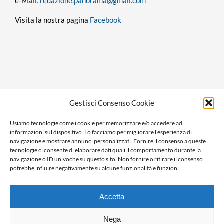
e-Mail:
redazione.panorama@gmail.com
Visita la nostra pagina
Facebook
Privacy policy
Gestisci Consenso Cookie
Cookie policy
Usiamo tecnologie come i cookie per memorizzare e/o accedere ad
Ragione sociale: Panorama S.r.l.
informazioni sul dispositivo. Lo facciamo per migliorare l'esperienza di
C.F. / P.IVA: 01058470061
navigazione e mostrare annunci personalizzati. Fornire il consenso a queste
tecnologie ci consente di elaborare dati quali il comportamento durante la
N. REA: AL-138981
navigazione o ID univoche su questo sito. Non fornire o ritirare il consenso
Capitale Versato € 10.000,00
potrebbe influire negativamente su alcune funzionalità e funzioni.
Accetta
Nega