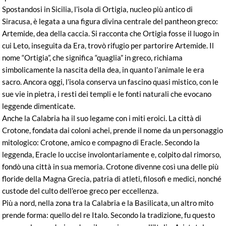
Spostandosi in Sicilia, l’isola di Ortigia, nucleo più antico di
Siracusa, è legata a una figura divina centrale del pantheon greco:
Artemide, dea della caccia. Si racconta che Ortigia fosse il luogo in
cui Leto, inseguita da Era, trovò rifugio per partorire Artemide. Il
nome “Ortigia”, che significa “quaglia” in greco, richiama
simbolicamente la nascita della dea, in quanto l’animale le era
sacro. Ancora oggi, l’isola conserva un fascino quasi mistico, con le
sue vie in pietra, i resti dei templi e le fonti naturali che evocano
leggende dimenticate.
Anche la Calabria ha il suo legame con i miti eroici. La città di
Crotone, fondata dai coloni achei, prende il nome da un personaggio
mitologico: Crotone, amico e compagno di Eracle. Secondo la
leggenda, Eracle lo uccise involontariamente e, colpito dal rimorso,
fondò una città in sua memoria. Crotone divenne così una delle più
floride della Magna Grecia, patria di atleti, filosofi e medici, nonché
custode del culto dell’eroe greco per eccellenza.
Più a nord, nella zona tra la Calabria e la Basilicata, un altro mito
prende forma: quello del re Italo. Secondo la tradizione, fu questo