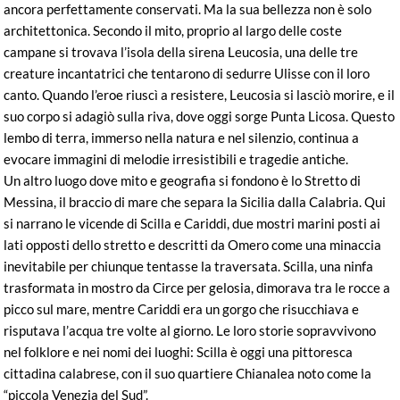
ancora perfettamente conservati. Ma la sua bellezza non è solo
architettonica. Secondo il mito, proprio al largo delle coste
campane si trovava l’isola della sirena Leucosia, una delle tre
creature incantatrici che tentarono di sedurre Ulisse con il loro
canto. Quando l’eroe riuscì a resistere, Leucosia si lasciò morire, e il
suo corpo si adagiò sulla riva, dove oggi sorge Punta Licosa. Questo
lembo di terra, immerso nella natura e nel silenzio, continua a
evocare immagini di melodie irresistibili e tragedie antiche.
Un altro luogo dove mito e geografia si fondono è lo Stretto di
Messina, il braccio di mare che separa la Sicilia dalla Calabria. Qui
si narrano le vicende di Scilla e Cariddi, due mostri marini posti ai
lati opposti dello stretto e descritti da Omero come una minaccia
inevitabile per chiunque tentasse la traversata. Scilla, una ninfa
trasformata in mostro da Circe per gelosia, dimorava tra le rocce a
picco sul mare, mentre Cariddi era un gorgo che risucchiava e
risputava l’acqua tre volte al giorno. Le loro storie sopravvivono
nel folklore e nei nomi dei luoghi: Scilla è oggi una pittoresca
cittadina calabrese, con il suo quartiere Chianalea noto come la
“piccola Venezia del Sud”.