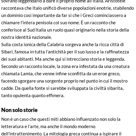
sovrano leggendario a dare il proprio nome all’Italia. Aristotele
raccontava che Italo unificò diverse popolazioni enotrie, stabilendo
un dominio così importante da far sì che i Greci cominciassero a
chiamare l’intera penisola col suo nome. È un racconto che
conferisce al Sud Italia un ruolo quasi originario nella storia della
nostra identità nazionale.
Sulla costa ionica della Calabria sorgeva anche la ricca città di
Sibari, famosa in tutta l’antichità per il suo lusso e la raffinatezza
dei suoi abitanti. Ma anche qui si intrecciano storia e leggenda.
Secondo un racconto locale, la zona era infestata da una creatura
chiamata Lamia, che venne infine sconfitta da un eroe greco,
facendo sgorgare una sorgente proprio nel punto in cui il mostro
cadde. Da quella fonte si sarebbe sviluppata la civiltà sibarita,
tanto opulenta quanto effimera.
Non solo storie
Non è un caso che questi miti abbiano influenzato non solo la
letteratura e l’arte, ma anche il mondo moderno
dell’intrattenimento. La mitologia greca continua a ispirare il