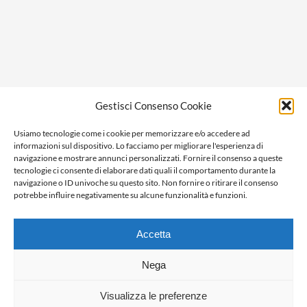
Privacy policy
Gestisci Consenso Cookie
Cookie policy
Usiamo tecnologie come i cookie per memorizzare e/o accedere ad
Ragione sociale: Panorama S.r.l.
informazioni sul dispositivo. Lo facciamo per migliorare l'esperienza di
C.F. / P.IVA: 01058470061
navigazione e mostrare annunci personalizzati. Fornire il consenso a queste
tecnologie ci consente di elaborare dati quali il comportamento durante la
N. REA: AL-138981
navigazione o ID univoche su questo sito. Non fornire o ritirare il consenso
Capitale Versato € 10.000,00
potrebbe influire negativamente su alcune funzionalità e funzioni.
Accetta
Nega
Visualizza le preferenze