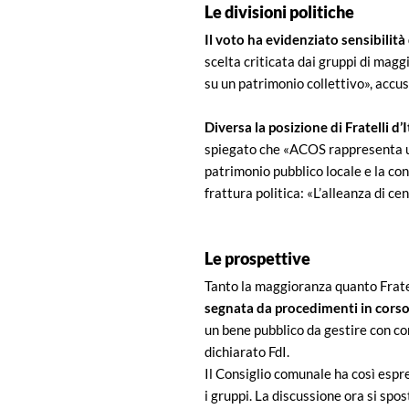
Le divisioni politiche
Il voto ha evidenziato sensibilità
scelta criticata dai gruppi di mag
su un patrimonio collettivo», accus
Diversa la posizione di Fratelli d’I
spiegato che «ACOS rappresenta un’i
patrimonio pubblico locale e la con
frattura politica: «L’alleanza di c
Le prospettive
Tanto la maggioranza quanto Fratel
segnata da procedimenti in corso 
un bene pubblico da gestire con co
dichiarato FdI.
Il Consiglio comunale ha così espres
i gruppi. La discussione ora si spo