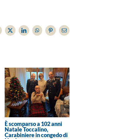
acebook
X
LinkedIn
WhatsApp
Pinterest
Email
È scomparso a 102 anni
Crisi idrica a Cabella e
Natale Toccalino,
Cosola: stop notturno
Carabiniere in congedo di
all’acqua e invito a