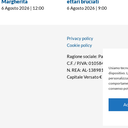
Margherita
ettari bruciati
6 Agosto 2026 | 12:00
6 Agosto 2026 | 9:00
Privacy policy
Cookie policy
Ragione sociale: Panorama S.r.l.
C.F. / P.IVA: 01058470061
Usiamo tecno
N. REA: AL-138981
dispositivo. 
Capitale Versato € 10.000,00
personalizzat
comportamento
consenso pot
Ac