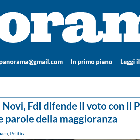
.panorama@gmail.com
In primo piano
Leggi i
 Novi, FdI difende il voto con il 
 le parole della maggioranza
naca
,
Politica