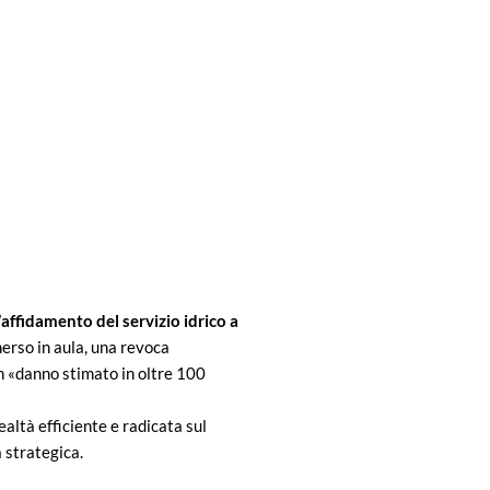
affidamento del servizio idrico a
erso in aula, una revoca
n «danno stimato in oltre 100
altà efficiente e radicata sul
a strategica.