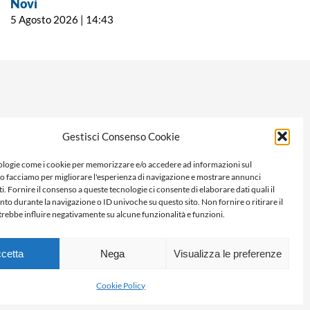
Novi
evitare gli sprechi
5 Agosto 2026 | 14:43
5 Agosto 2026 | 11:00
Gestisci Consenso Cookie
logie come i cookie per memorizzare e/o accedere ad informazioni sul
Lo facciamo per migliorare l'esperienza di navigazione e mostrare annunci
i. Fornire il consenso a queste tecnologie ci consente di elaborare dati quali il
 durante la navigazione o ID univoche su questo sito. Non fornire o ritirare il
rebbe influire negativamente su alcune funzionalità e funzioni.
cetta
Nega
Visualizza le preferenze
Cookie Policy