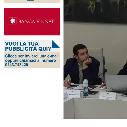
Ingrandisci
immagine