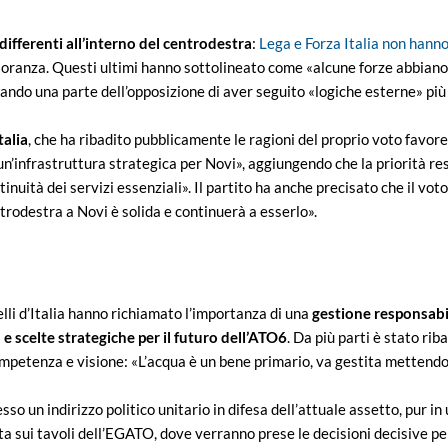
 differenti all’interno del centrodestra
:
Lega e Forza Italia non hanno
gioranza. Questi ultimi hanno sottolineato come «alcune forze abbiano
ando una parte dell’opposizione di aver seguito «logiche esterne» più c
talia
, che ha ribadito pubblicamente le ragioni del proprio voto favorev
nfrastruttura strategica per Novi», aggiungendo che la priorità resta 
tinuità dei servizi essenziali». Il partito ha anche precisato che il v
entrodestra a Novi è solida e continuerà a esserlo».
li d’Italia hanno richiamato l’importanza di una
gestione responsabil
e scelte strategiche per il futuro dell’ATO6
. Da più parti è stato ri
mpetenza e visione: «L’acqua è un bene primario, va gestita mettendo al
so un indirizzo politico unitario in difesa dell’attuale assetto, pur in
sta sui tavoli dell’EGATO, dove verranno prese le decisioni decisive per