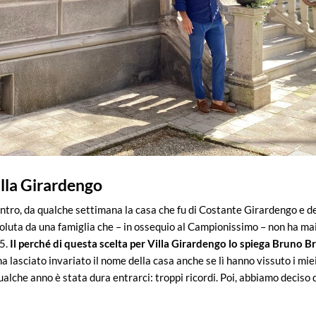
illa Girardengo
centro, da qualche settimana la casa che fu di Costante Girardengo e d
 voluta da una famiglia che – in ossequio al Campionissimo – non ha ma
65.
Il perché di questa scelta per Villa Girardengo lo spiega Bruno B
a lasciato invariato il nome della casa anche se lì hanno vissuto i miei
alche anno è stata dura entrarci: troppi ricordi. Poi, abbiamo deciso 