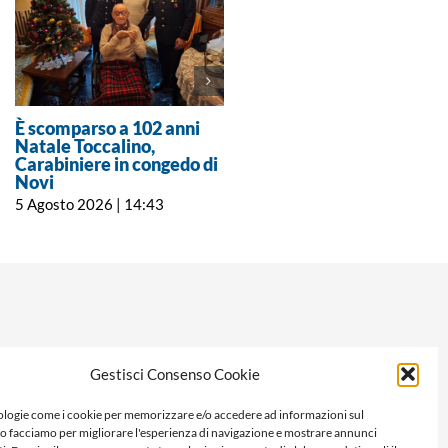
È scomparso a 102 anni
Crisi idrica a Cabella e
Natale Toccalino,
Cosola: stop notturno
Carabiniere in congedo di
all’acqua e invito a
Novi
evitare gli sprechi
5 Agosto 2026 | 14:43
5 Agosto 2026 | 11:00
Gestisci Consenso Cookie
logie come i cookie per memorizzare e/o accedere ad informazioni sul
Lo facciamo per migliorare l'esperienza di navigazione e mostrare annunci