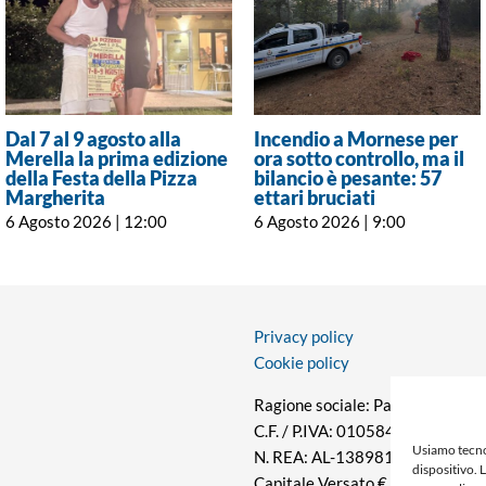
Dal 7 al 9 agosto alla
Incendio a Mornese per
Merella la prima edizione
ora sotto controllo, ma il
della Festa della Pizza
bilancio è pesante: 57
Margherita
ettari bruciati
6 Agosto 2026 | 12:00
6 Agosto 2026 | 9:00
Privacy policy
Cookie policy
Ragione sociale: Panorama S.r.l.
C.F. / P.IVA: 01058470061
Usiamo tecno
N. REA: AL-138981
dispositivo. 
Capitale Versato € 10.000,00