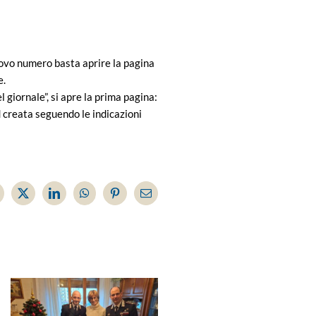
nuovo numero basta aprire la pagina
e.
giornale”, si apre la prima pagina:
d creata seguendo le indicazioni
acebook
X
LinkedIn
WhatsApp
Pinterest
Email