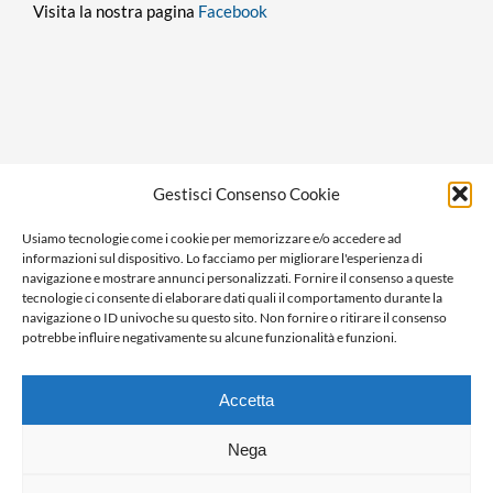
Visita la nostra pagina
Facebook
Privacy policy
Gestisci Consenso Cookie
Cookie policy
Usiamo tecnologie come i cookie per memorizzare e/o accedere ad
Ragione sociale: Panorama S.r.l.
informazioni sul dispositivo. Lo facciamo per migliorare l'esperienza di
C.F. / P.IVA: 01058470061
navigazione e mostrare annunci personalizzati. Fornire il consenso a queste
tecnologie ci consente di elaborare dati quali il comportamento durante la
N. REA: AL-138981
navigazione o ID univoche su questo sito. Non fornire o ritirare il consenso
Capitale Versato € 10.000,00
potrebbe influire negativamente su alcune funzionalità e funzioni.
Accetta
Nega